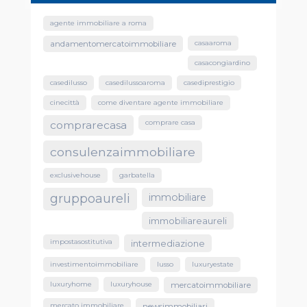
agente immobiliare a roma
casaaroma
andamentomercatoimmobiliare
casacongiardino
casedilusso
casedilussoaroma
casediprestigio
cinecittà
come diventare agente immobiliare
comprare casa
comprarecasa
consulenzaimmobiliare
exclusivehouse
garbatella
gruppoaureli
immobiliare
immobiliareaureli
impostasostitutiva
intermediazione
investimentoimmobiliare
lusso
luxuryestate
luxuryhome
luxuryhouse
mercatoimmobiliare
mercato immobiliare
newsimmobiliari