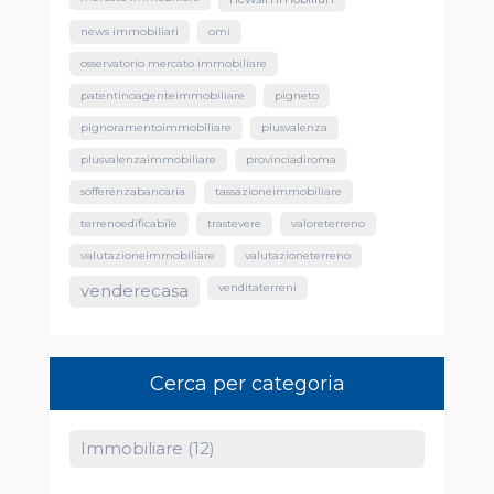
news immobiliari
omi
osservatorio mercato immobiliare
patentinoagenteimmobiliare
pigneto
pignoramentoimmobiliare
plusvalenza
plusvalenzaimmobiliare
provinciadiroma
sofferenzabancaria
tassazioneimmobiliare
terrenoedificabile
trastevere
valoreterreno
valutazioneimmobiliare
valutazioneterreno
venditaterreni
venderecasa
Cerca per categoria
Immobiliare (12)