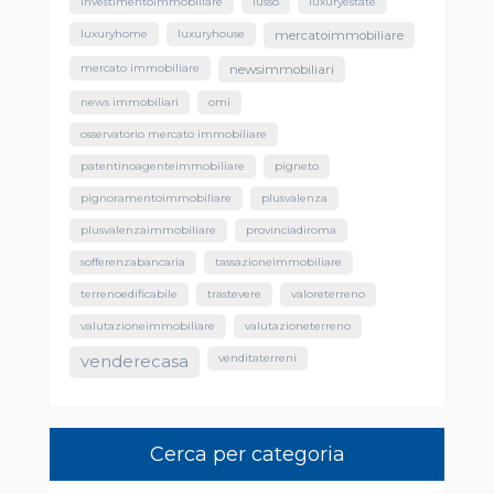
investimentoimmobiliare
lusso
luxuryestate
luxuryhome
luxuryhouse
mercatoimmobiliare
mercato immobiliare
newsimmobiliari
news immobiliari
omi
osservatorio mercato immobiliare
patentinoagenteimmobiliare
pigneto
pignoramentoimmobiliare
plusvalenza
plusvalenzaimmobiliare
provinciadiroma
sofferenzabancaria
tassazioneimmobiliare
terrenoedificabile
trastevere
valoreterreno
valutazioneimmobiliare
valutazioneterreno
venditaterreni
venderecasa
Cerca per categoria