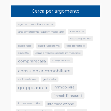
Cerca per argomento
agente immobiliare a roma
casaaroma
andamentomercatoimmobiliare
casacongiardino
casedilusso
casedilussoaroma
casediprestigio
cinecittà
come diventare agente immobiliare
comprare casa
comprarecasa
consulenzaimmobiliare
exclusivehouse
garbatella
gruppoaureli
immobiliare
immobiliareaureli
impostasostitutiva
intermediazione