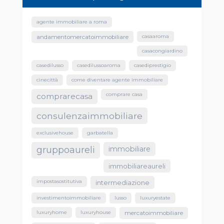
agente immobiliare a roma
casaaroma
andamentomercatoimmobiliare
casacongiardino
casedilusso
casedilussoaroma
casediprestigio
cinecittà
come diventare agente immobiliare
comprare casa
comprarecasa
consulenzaimmobiliare
exclusivehouse
garbatella
gruppoaureli
immobiliare
immobiliareaureli
impostasostitutiva
intermediazione
investimentoimmobiliare
lusso
luxuryestate
luxuryhome
luxuryhouse
mercatoimmobiliare