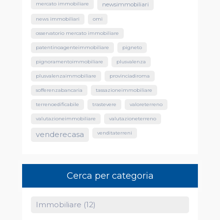
mercato immobiliare
newsimmobiliari
news immobiliari
omi
osservatorio mercato immobiliare
patentinoagenteimmobiliare
pigneto
pignoramentoimmobiliare
plusvalenza
plusvalenzaimmobiliare
provinciadiroma
sofferenzabancaria
tassazioneimmobiliare
terrenoedificabile
trastevere
valoreterreno
valutazioneimmobiliare
valutazioneterreno
venditaterreni
venderecasa
Cerca per categoria
Immobiliare (12)