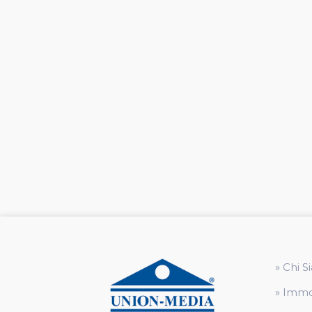
» Chi 
» Immo