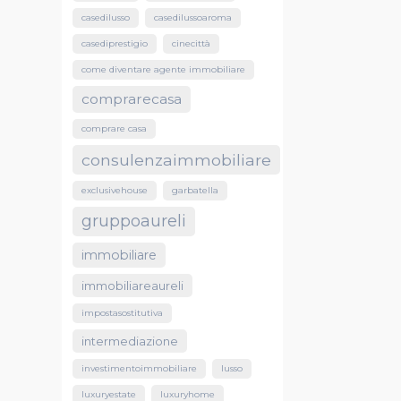
casedilusso
casedilussoaroma
casediprestigio
cinecittà
come diventare agente immobiliare
comprarecasa
comprare casa
consulenzaimmobiliare
exclusivehouse
garbatella
gruppoaureli
immobiliare
immobiliareaureli
impostasostitutiva
intermediazione
investimentoimmobiliare
lusso
luxuryestate
luxuryhome