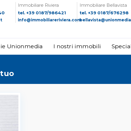
Immobiliare Riviera
Immobiliare Bellavista
40
tel. +39 0187/986421
tel. +39 0187/676298
it
info@immobiliareriviera.com
bellavista@unionmedia.
zie Unionmedia
I nostri immobili
Specia
tuo