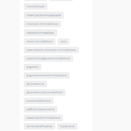
luxuryhouse
mercatoimmobiliare
mercato immobiliare
newsimmobiliari
news immobiliari
omi
osservatorio mercato immobiliare
patentinoagenteimmobiliare
pigneto
pignoramentoimmobiliare
plusvalenza
plusvalenzaimmobiliare
provinciadiroma
sofferenzabancaria
tassazioneimmobiliare
terrenoedificabile
trastevere