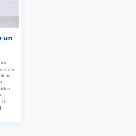
e un
tura
rrivare
alcuni
la
eddito
ne
ità
]