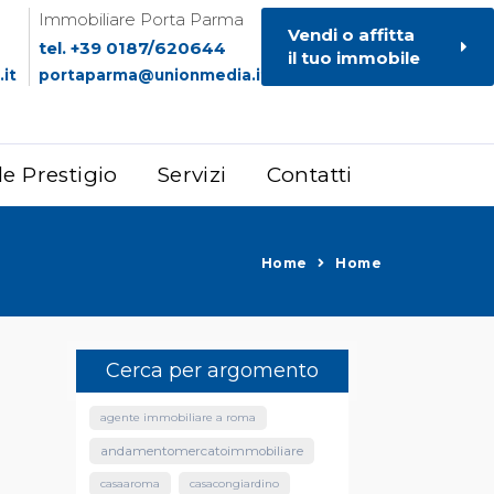
Immobiliare Porta Parma
Vendi o affitta
tel. +39 0187/620644
il tuo immobile
it
portaparma@unionmedia.it
le Prestigio
Servizi
Contatti
Home
Home
Cerca per argomento
agente immobiliare a roma
andamentomercatoimmobiliare
casaaroma
casacongiardino