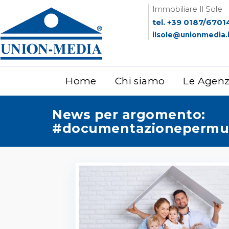
Immobiliare Il Sole
tel. +39 0187/6701
ilsole@unionmedia.
Home
Chi siamo
Le Agen
News per argomento:
#documentazionepermu