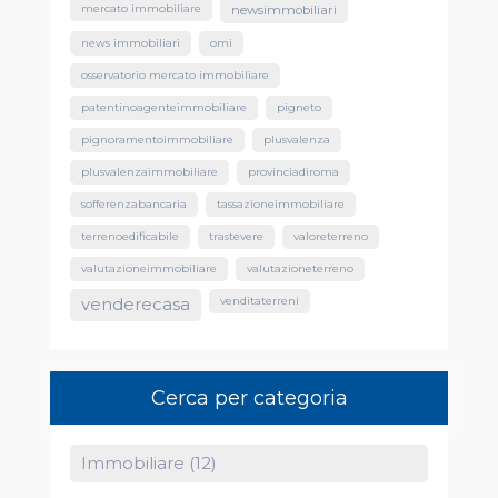
mercato immobiliare
newsimmobiliari
news immobiliari
omi
osservatorio mercato immobiliare
patentinoagenteimmobiliare
pigneto
pignoramentoimmobiliare
plusvalenza
plusvalenzaimmobiliare
provinciadiroma
sofferenzabancaria
tassazioneimmobiliare
terrenoedificabile
trastevere
valoreterreno
valutazioneimmobiliare
valutazioneterreno
venditaterreni
venderecasa
Cerca per categoria
Immobiliare (12)