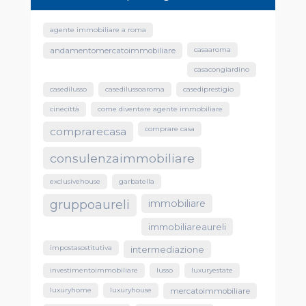
agente immobiliare a roma
casaaroma
andamentomercatoimmobiliare
casacongiardino
casedilusso
casedilussoaroma
casediprestigio
cinecittà
come diventare agente immobiliare
comprare casa
comprarecasa
consulenzaimmobiliare
exclusivehouse
garbatella
gruppoaureli
immobiliare
immobiliareaureli
impostasostitutiva
intermediazione
investimentoimmobiliare
lusso
luxuryestate
luxuryhome
luxuryhouse
mercatoimmobiliare