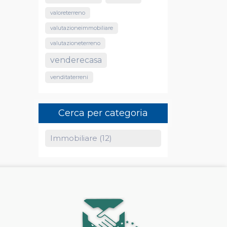
valoreterreno
valutazioneimmobiliare
valutazioneterreno
venderecasa
venditaterreni
Cerca per categoria
Immobiliare (12)