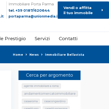
Immobiliare Porta Parma
Vendi o affitta
tel. +39 0187/620644
il tuo immobile
it
portaparma@unionmedia.it
le Prestigio
Servizi
Contatti
Home
News
Immobiliare Bellavista
Cerca per argomento
agente immobiliare a roma
andamentomercatoimmobiliare
casaaroma
casacongiardino
casedilusso
casedilussoaroma