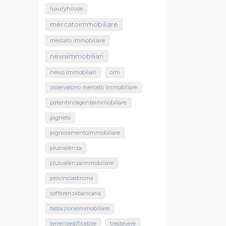
luxuryhouse
mercatoimmobiliare
mercato immobiliare
newsimmobiliari
news immobiliari
omi
osservatorio mercato immobiliare
patentinoagenteimmobiliare
pigneto
pignoramentoimmobiliare
plusvalenza
plusvalenzaimmobiliare
provinciadiroma
sofferenzabancaria
tassazioneimmobiliare
terrenoedificabile
trastevere