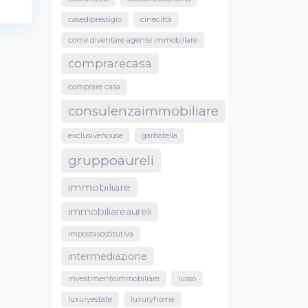
casediprestigio
cinecittà
come diventare agente immobiliare
comprarecasa
comprare casa
consulenzaimmobiliare
exclusivehouse
garbatella
gruppoaureli
immobiliare
immobiliareaureli
impostasostitutiva
intermediazione
investimentoimmobiliare
lusso
luxuryestate
luxuryhome