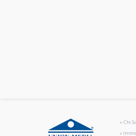
» Chi 
» Immo