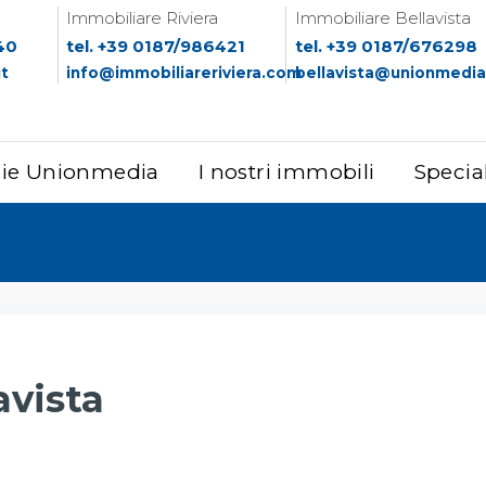
Immobiliare Riviera
Immobiliare Bellavista
40
tel. +39 0187/986421
tel. +39 0187/676298
it
info@immobiliareriviera.com
bellavista@unionmedia.
zie Unionmedia
I nostri immobili
Specia
avista