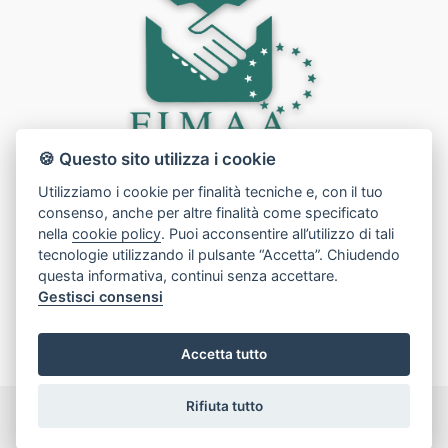
🍪 Questo sito utilizza i cookie
Utilizziamo i cookie per finalità tecniche e, con il tuo
consenso, anche per altre finalità come specificato
nella
cookie policy
. Puoi acconsentire all’utilizzo di tali
tecnologie utilizzando il pulsante “Accetta”. Chiudendo
questa informativa, continui senza accettare.
Gestisci consensi
Accetta tutto
Rifiuta tutto
© 2026 | Union Media | All Rights Reserved | PI 010 842 100 85 |
info@unionmedia.it | Created by
AGIM GESTIONALE
IMMOBILIARE
|
Privacy Policy
|
Gestisci Cookie Policy