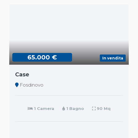
65.000 €
In vendita
Case
Fosdinovo
1 Camera
1 Bagno
90 Mq