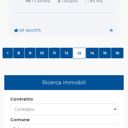
1 Camera
1 Bagno
89 Mq
Rif. 6003175
8
9
10
11
12
14
15
16
13
Ricerca immobili
Contratto
Comune