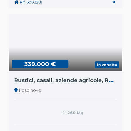
Rif. 6003281
339.000 €
In vendita
R
ustici, casali, aziende agricole, Rustico
Fosdinovo
260 Mq