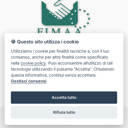
🍪 Questo sito utilizza i cookie
Utilizziamo i cookie per finalità tecniche e, con il tuo
consenso, anche per altre finalità come specificato
nella
cookie policy
. Puoi acconsentire all’utilizzo di tali
tecnologie utilizzando il pulsante “Accetta”. Chiudendo
questa informativa, continui senza accettare.
Gestisci consensi
Accetta tutto
Rifiuta tutto
© 2026 | Union Media | All Rights Reserved | PI 010 842 100 85 |
info@unionmedia.it | Created by
AGIM GESTIONALE
IMMOBILIARE
|
Privacy Policy
|
Gestisci Cookie Policy