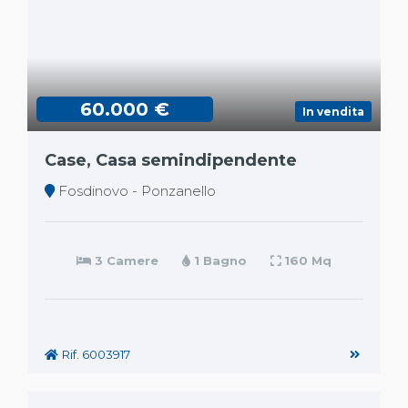
60.000 €
In vendita
Case, Casa semindipendente
Fosdinovo - Ponzanello
3 Camere
1 Bagno
160 Mq
Rif. 6003917