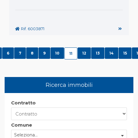
Rif. 6003871
6
7
8
9
10
12
13
14
15
11
Ricerca immobili
Contratto
Comune
Seleziona...