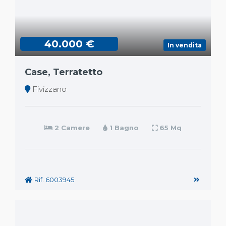
40.000 €
In vendita
Case, Terratetto
Fivizzano
2 Camere
1 Bagno
65 Mq
Rif. 6003945