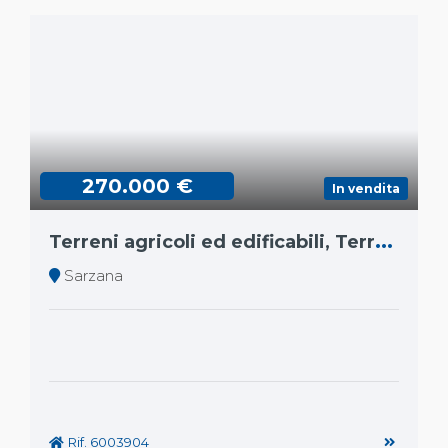
270.000 €
In vendita
T
erreni agricoli ed edificabili, Terreno1
Sarzana
Rif. 6003904