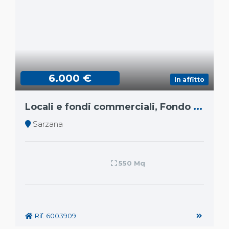
6.000 €
In affitto
L
ocali e fondi commerciali, Fondo commerciale
Sarzana
550 Mq
Rif. 6003909