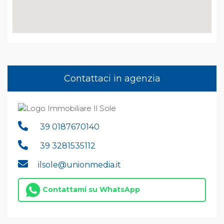
Contattaci in agenzia
39 0187670140
39 3281535112
ilsole@unionmedia.it
Contattami su WhatsApp