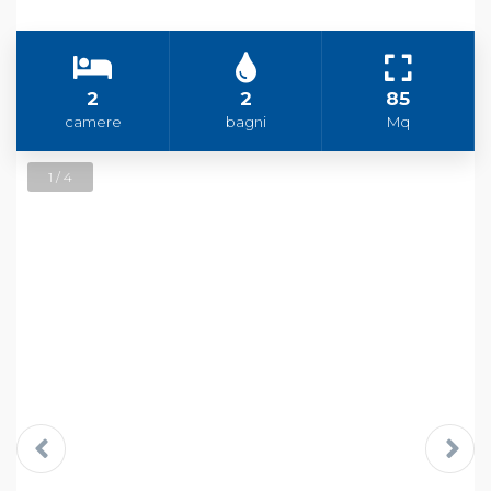
2
2
85
camere
bagni
Mq
1 / 4