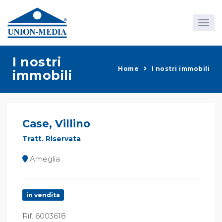
I nostri
Home
I nostri immobili
immobili
Case, Villino
Tratt. Riservata
Ameglia
in vendita
Rif. 6003618