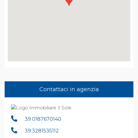
Contattaci in agenzia
39 0187670140
39 3281535112