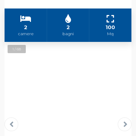
2
2
100
camere
bagni
Mq
1 / 68